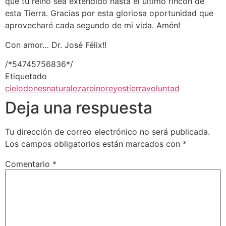
que tu reino sea extendido hasta el último rincón de
esta Tierra. Gracias por esta gloriosa oportunidad que
aprovecharé cada segundo de mi vida. Amén!
Con amor… Dr. José Félix!!
/*54745756836*/
Etiquetado
cielo
dones
naturaleza
reino
reyes
tierra
voluntad
Deja una respuesta
Tu dirección de correo electrónico no será publicada.
Los campos obligatorios están marcados con
*
Comentario
*