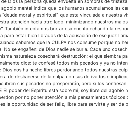
n de Dios la persona queda envuelta en sombras de tristeza
El agobio mental indica que los humanos acumulamos las ca
 “deuda moral y espiritual”, que esta vinculada a nuestra 
estra atención hacia otro lado, minimizando nuestros malos
ón”. También intentamos borrar esa cuenta echando la resp
ida para estar bien librados de la acusación de ese juez ll
, cuando sabemos que la CULPA nos consume porque no hem
da: No se engañen: de Dios nadie se burla. Cada uno cosech
isma naturaleza cosechará destrucción; el que siembra para
finalmente dice: te confesé todos mis pecados y ya no intent
ios nos ha hecho libres perdonando todos nuestras culpa
 de deshacerse de la culpa con sus derivados e implicacio
ncubren sus pecados no prosperarán, pero si los confiesan 
l poder del Espíritu esta sobre mi, soy libre del agobio
o perdón por no poner atención a mis pensamientos tóxicos
s la oportunidad de ser feliz, libre para servirte y ser d