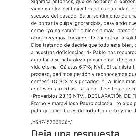
Significa entonces, que de no tener el perdó
viene con los sentimientos de culpabilidad. 
sucesos del pasado. Es un sentimiento de una
de borrar la culpa ignorándola, desviando nu
como “yo no sabía” “lo hice sin mala intenci
otras personas, tratando de encontrar la sal
Dios tratando de decirle que todo esta bien
a nuestras deficiencias. 4- Pablo nos recuer
agradar a su naturaleza pecaminosa, de esa m
vida eterna (Gálatas 6:7-8; NVI). El salmista 
proceso, pedimos perdón y reconocemos que D
confesé TODOS mis pecados…” La única manera
confesión a medias. La sabio dice: Los que e
(Proverbios 28:13 NTV). DECLARACIÓN DE FE E
Eterno y maravilloso Padre celestial, te pid
pido que me liberes de todo tormento y me de
/*54745756836*/
Deja una respuesta