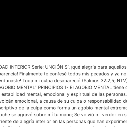
 INTERIOR Serie: UNCIÓN Sí, ¡qué alegría para aquellos a 
sparencia! Finalmente te confesé todos mis pecados y ya no 
 perdonaste! Toda mi culpa desapareció (Salmos 32:2,5; N
del AGOBIO MENTAL” PRINCIPIOS 1- El AGOBIO MENTAL tiene q
estabilidad mental, emocional y espiritual de las personas. 
 volcán emocional, a causa de su culpa o responsabilidad 
criptivo de la culpa como forma un agobio mental extremo.
 noche se agravó sobre mí tu mano; Se volvió mi verdor en
iente de alegría interior en las personas que han experime