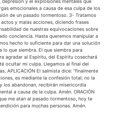
, depresión y el explosiones mentales que
rgas emocionales a causa de esa culpa de los
visión de un pasado tormentoso. 3- Tratamos
 actos y malas acciones, diciendo frases
onsabilidad de nuestras equivocaciones sobre
amado conciencia. Hasta queremos manipular a
os hecho lo suficiente para dar una solución
a lo que siembra. El que siembra para
 agradar al Espíritu, del Espíritu cosechará
é ocultar mi culpa. Llegamos al final del
s. APLICACIÓN El salmista dice: “finalmente
nes, es mediante la confesión total; no la
y los abandonan, recibirán misericordia
 mental a causa de la culpa. Amén. ORACIÓN
 que me atan al pasado tormentoso, hoy te
e bendición para muchas personas. Amén.