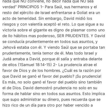
nada que NO conviene, no decir nada que NO sea
verdad” PRINCIPIOS 1- Para Saúl, sus hermanos y el
resto del ejército de Israel enfrentarse a Goliat era un
acto de temeridad. Sin embargo, David midió los
riesgos y con valentía aceptó el reto. Lo que sigue a su
victoria sobre el gigante es digno de plasmar como uno
de llo hábitos mas poderoso, SER PRUDENTES. Y David
se conducía prudentemente en todos sus asuntos, y
Jehová estaba con él. Y viendo Saúl que se portaba tan
prudentemente, tenía temor de él. Mas todo Israel y
Judá amaba a David, porque él salía y entraba delante
de ellos (1Samuel 18:14-15) 2- La prudencia atrae el
favor de Dios y de los hombres. ¿Cuál es la razón por
que David se ganó el favor del pueblo? ¡Su prudencia!
Es más, no solo ganó el favor del pueblo sino también
el de Dios. David demostró prudencia no solo en su
forma de hablar sino en todos sus asuntos. Esto implica
que supo administrar su dinero, pues recuerda que se
hizo rico de un día para otro por haber vencido a