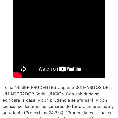
Tema 14: SER PRUDENTES Capítulo 06: HÁBITOS DE
UN ADORADOR Serie: UNCIÓN Con sabiduría se
edificará la casa, y con prudencia se afirmará; y con
ciencia se llenarán las cámaras de todo bien preciado y
agradable (Proverbios 24:3-4). “Prudencia es no hacer