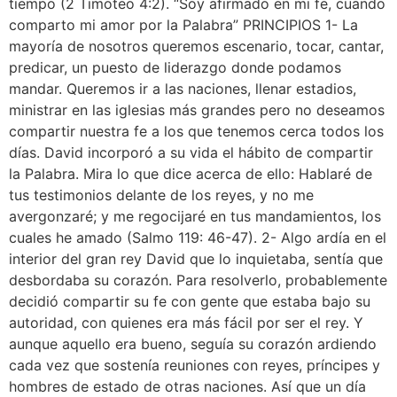
tiempo (2 Timoteo 4:2). “Soy afirmado en mi fe, cuando
comparto mi amor por la Palabra” PRINCIPIOS 1- La
mayoría de nosotros queremos escenario, tocar, cantar,
predicar, un puesto de liderazgo donde podamos
mandar. Queremos ir a las naciones, llenar estadios,
ministrar en las iglesias más grandes pero no deseamos
compartir nuestra fe a los que tenemos cerca todos los
días. David incorporó a su vida el hábito de compartir
la Palabra. Mira lo que dice acerca de ello: Hablaré de
tus testimonios delante de los reyes, y no me
avergonzaré; y me regocijaré en tus mandamientos, los
cuales he amado (Salmo 119: 46-47). 2- Algo ardía en el
interior del gran rey David que lo inquietaba, sentía que
desbordaba su corazón. Para resolverlo, probablemente
decidió compartir su fe con gente que estaba bajo su
autoridad, con quienes era más fácil por ser el rey. Y
aunque aquello era bueno, seguía su corazón ardiendo
cada vez que sostenía reuniones con reyes, príncipes y
hombres de estado de otras naciones. Así que un día