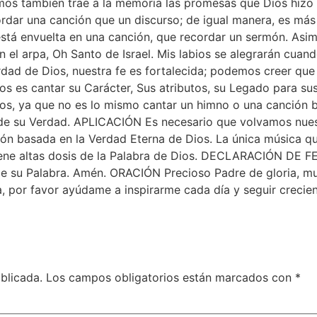
almos también trae a la memoria las promesas que Dios hizo
rdar una canción que un discurso; de igual manera, es más 
está envuelta en una canción, que recordar un sermón. Asi
n el arpa, Oh Santo de Israel. Mis labios se alegrarán cuand
dad de Dios, nuestra fe es fortalecida; podemos creer que
os es cantar su Carácter, Sus atributos, su Legado para su
mos, ya que no es lo mismo cantar un himno o una canción 
de su Verdad. APLICACIÓN Es necesario que volvamos nuest
n basada en la Verdad Eterna de Dios. La única música que
ene altas dosis de la Palabra de Dios. DECLARACIÓN DE FE 
de su Palabra. Amén. ORACIÓN Precioso Padre de gloria, m
, por favor ayúdame a inspirarme cada día y seguir crecie
blicada.
Los campos obligatorios están marcados con
*