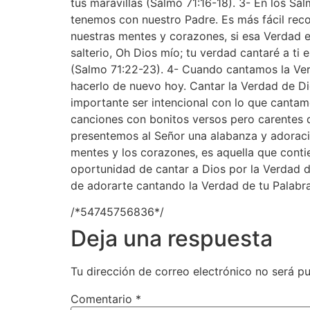
tus maravillas (Salmo 71:16-18). 3- En los S
tenemos con nuestro Padre. Es más fácil reco
nuestras mentes y corazones, si esa Verdad 
salterio, Oh Dios mío; tu verdad cantaré a ti e
(Salmo 71:22-23). 4- Cuando cantamos la Ver
hacerlo de nuevo hoy. Cantar la Verdad de Di
importante ser intencional con lo que canta
canciones con bonitos versos pero carentes 
presentemos al Señor una alabanza y adoració
mentes y los corazones, es aquella que conti
oportunidad de cantar a Dios por la Verdad 
de adorarte cantando la Verdad de tu Palabra
/*54745756836*/
Deja una respuesta
Tu dirección de correo electrónico no será pu
Comentario
*