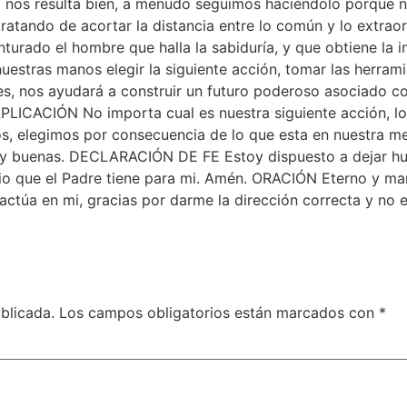
nos resulta bien, a menudo seguimos haciéndolo porque n
atando de acortar la distancia entre lo común y lo extraor
turado el hombre que halla la sabiduría, y que obtiene la in
n nuestras manos elegir la siguiente acción, tomar las herr
s, nos ayudará a construir un futuro poderoso asociado con
APLICACIÓN No importa cual es nuestra siguiente acción, l
s, elegimos por consecuencia de lo que esta en nuestra m
y buenas. DECLARACIÓN DE FE Estoy dispuesto a dejar hue
io que el Padre tiene para mi. Amén. ORACIÓN Eterno y ma
e actúa en mi, gracias por darme la dirección correcta y n
blicada.
Los campos obligatorios están marcados con
*